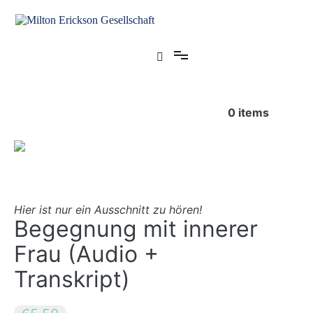
Zum
Inhalt
springen
für klinische Hypnose – Regionalstelle Tübingen
Milton Erickson Gesellschaft
0
items
Hier ist nur ein Ausschnitt zu hören!
Begegnung mit innerer
Frau (Audio +
Transkript)