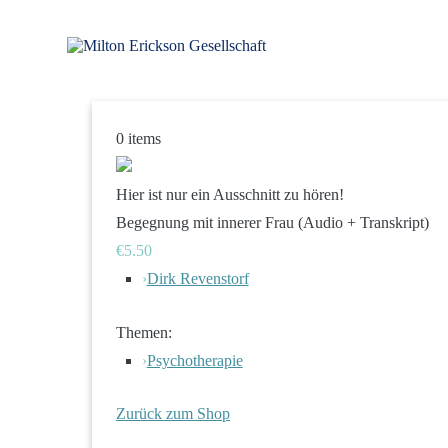
Zum
Inhalt
springen
für klinische Hypnose – Regionalstelle Tübingen
Milton Erickson Gesellschaft
0
items
Hier ist nur ein Ausschnitt zu hören!
Begegnung mit innerer Frau (Audio + Transkript)
€5.50
›
Dirk Revenstorf
Themen:
›
Psychotherapie
Zurück zum Shop