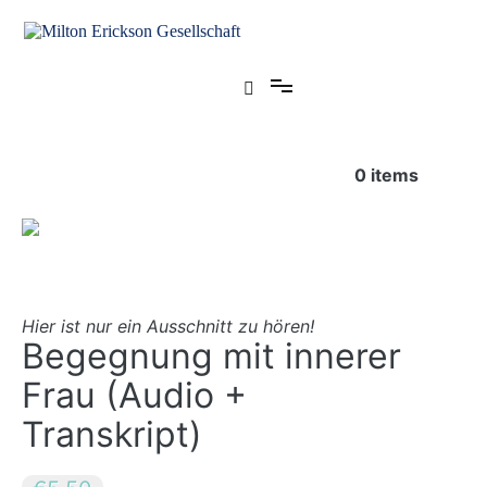
Zum
Inhalt
springen
für klinische Hypnose – Regionalstelle Tübingen
Milton Erickson Gesellschaft
0
items
Hier ist nur ein Ausschnitt zu hören!
Begegnung mit innerer
Frau (Audio +
Transkript)