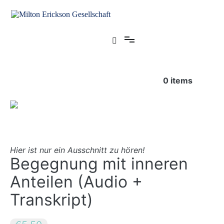
Zum
Inhalt
springen
für klinische Hypnose – Regionalstelle Tübingen
Milton Erickson Gesellschaft
0
items
Hier ist nur ein Ausschnitt zu hören!
Begegnung mit inneren
Anteilen (Audio +
Transkript)