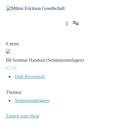
Zum
Inhalt
springen
für klinische Hypnose – Regionalstelle Tübingen
Milton Erickson Gesellschaft
0
items
B8 Seminar Handout (Seminarunterlagen)
€7.50
›
Dirk Revenstorf
Themen:
›
Seminarunterlagen
Zurück zum Shop