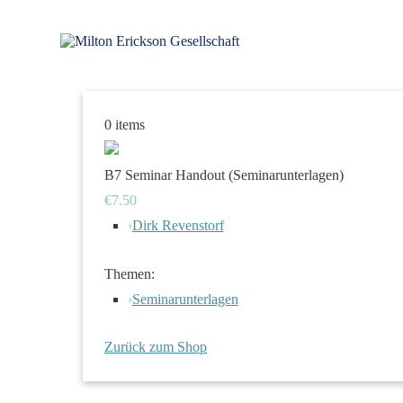
Zum
Inhalt
springen
für klinische Hypnose – Regionalstelle Tübingen
Milton Erickson Gesellschaft
0
items
B7 Seminar Handout (Seminarunterlagen)
€7.50
›
Dirk Revenstorf
Themen:
›
Seminarunterlagen
Zurück zum Shop