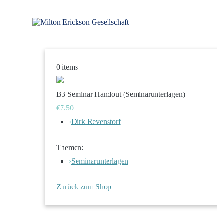
Zum
Inhalt
springen
für klinische Hypnose – Regionalstelle Tübingen
Milton Erickson Gesellschaft
0
items
B3 Seminar Handout (Seminarunterlagen)
€7.50
›
Dirk Revenstorf
Themen:
›
Seminarunterlagen
Zurück zum Shop