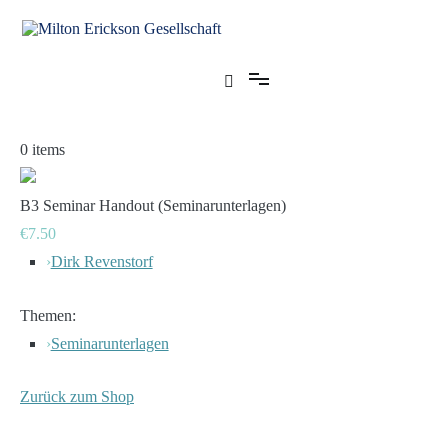
Zum
Inhalt
springen
für klinische Hypnose – Regionalstelle Tübingen
Milton Erickson Gesellschaft
0
items
B3 Seminar Handout (Seminarunterlagen)
€7.50
›
Dirk Revenstorf
Themen:
›
Seminarunterlagen
Zurück zum Shop