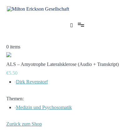
Zum
Inhalt
springen
für klinische Hypnose – Regionalstelle Tübingen
Milton Erickson Gesellschaft
0
items
ALS – Amyotrophe Lateralsklerose (Audio + Transkript)
€5.50
›
Dirk Revenstorf
Themen:
›
Medizin und Psychosomatik
Zurück zum Shop