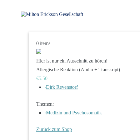
Zum
Inhalt
springen
für klinische Hypnose – Regionalstelle Tübingen
Milton Erickson Gesellschaft
0
items
Hier ist nur ein Ausschnitt zu hören!
Allergische Reaktion (Audio + Transkript)
€5.50
›
Dirk Revenstorf
Themen:
›
Medizin und Psychosomatik
Zurück zum Shop