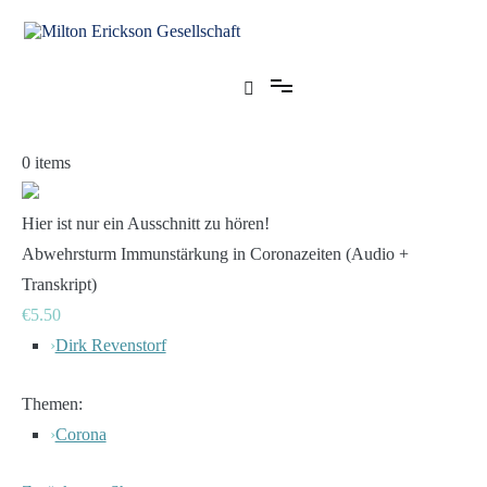
Zum
Inhalt
springen
für klinische Hypnose – Regionalstelle Tübingen
Milton Erickson Gesellschaft
0
items
Hier ist nur ein Ausschnitt zu hören!
Abwehrsturm Immunstärkung in Coronazeiten (Audio +
Transkript)
€5.50
›
Dirk Revenstorf
Themen:
›
Corona