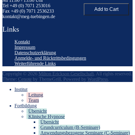
Mi 11:00 - 13:00 Uhr
Tel +49 (0) 7071 253016
Fax +49 (0) 7071 2536233
kontakt@meg-tuebingen.de
Links
Kontakt
Impressum
Datenschutzerklärung
Anmelde- und Rücktrittsbedingungen
Weiterführende Links
Copyright © 2026
Milton Erickson Gesellschaft
. All rights reserved.
Theme:
Cenote
by ThemeGrill. Powered by
WordPress
.
Institut
Leitung
Team
Fortbildung
Übersicht
Klinische Hypnose
Übersicht
Grundcurriculum (B-Seminare)
Anwendungsbezogene Seminare (C-Seminare)