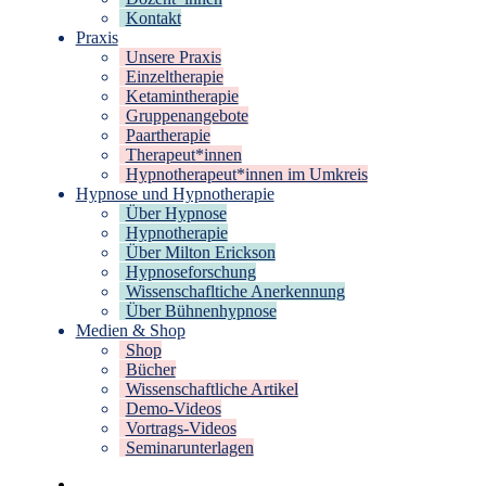
Kontakt
Praxis
Unsere Praxis
Einzeltherapie
Ketamintherapie
Gruppenangebote
Paartherapie
Therapeut*innen
Hypnotherapeut*innen im Umkreis
Hypnose und Hypnotherapie
Über Hypnose
Hypnotherapie
Über Milton Erickson
Hypnoseforschung
Wissenschafltiche Anerkennung
Über Bühnenhypnose
Medien & Shop
Shop
Bücher
Wissenschaftliche Artikel
Demo-Videos
Vortrags-Videos
Seminarunterlagen