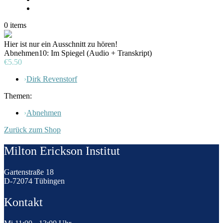
0
items
Hier ist nur ein Ausschnitt zu hören!
Abnehmen10: Im Spiegel (Audio + Transkript)
€5.50
›
Dirk Revenstorf
Themen:
›
Abnehmen
Zurück zum Shop
Milton Erickson Institut
Gartenstraße 18
D-72074 Tübingen
Kontakt