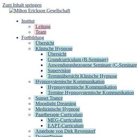
Zum Inhalt springen
Milton Erickson Gesellschaft
für klinische Hypnose – Regionalstelle Tübingen
Institut
Leitung
Team
Fortbildung
Übersicht
Klinische Hypnose
Übersicht
Grundcurriculum (B-Seminare)
Anwendungsbezogene Seminare (C-Seminare
Supervision
Terminübersicht Klinische Hypnose
Hypnosystemische Kommunikation
Hypnosystemische Kommunikation
Termine Hypnosystemische Kommunikation
Sunset Trance
Moonlight Dreaming
Medizinische Hypnose
Paartherapie Curriculum
MEG-Curriculum
EAPT-Curriculum
Angebote von Dirk Revenstorf
Dozent*innen