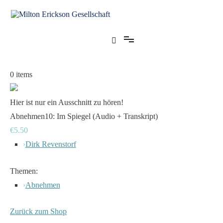
Zum
Inhalt
springen
für klinische Hypnose – Regionalstelle Tübingen
Milton Erickson Gesellschaft
0
items
Hier ist nur ein Ausschnitt zu hören!
Abnehmen10: Im Spiegel (Audio + Transkript)
€5.50
›
Dirk Revenstorf
Themen:
›
Abnehmen
Zurück zum Shop