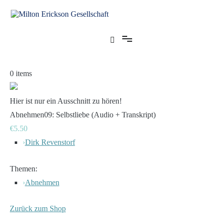
Zum
Inhalt
springen
für klinische Hypnose – Regionalstelle Tübingen
Milton Erickson Gesellschaft
0
items
Hier ist nur ein Ausschnitt zu hören!
Abnehmen09: Selbstliebe (Audio + Transkript)
€5.50
›
Dirk Revenstorf
Themen:
›
Abnehmen
Zurück zum Shop