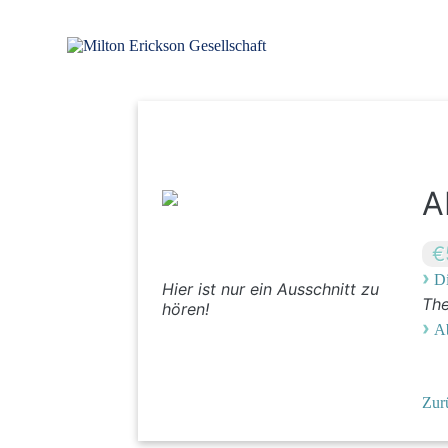
Zum
Inhalt
springen
für klinische Hypnose – Regionalstelle Tübingen
Milton Erickson Gesellschaft
A
€
›
Di
Hier ist nur ein Ausschnitt zu
Th
hören!
›
A
Zur