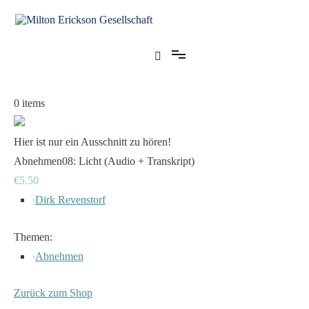
Zum
Inhalt
springen
für klinische Hypnose – Regionalstelle Tübingen
Milton Erickson Gesellschaft
0
items
Hier ist nur ein Ausschnitt zu hören!
Abnehmen08: Licht (Audio + Transkript)
€5.50
›
Dirk Revenstorf
Themen:
›
Abnehmen
Zurück zum Shop