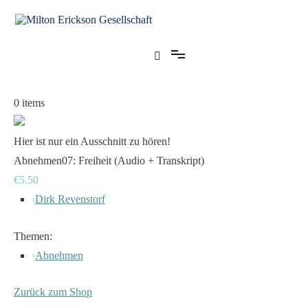
Zum
Inhalt
springen
für klinische Hypnose – Regionalstelle Tübingen
Milton Erickson Gesellschaft
0
items
Hier ist nur ein Ausschnitt zu hören!
Abnehmen07: Freiheit (Audio + Transkript)
€5.50
›
Dirk Revenstorf
Themen:
›
Abnehmen
Zurück zum Shop