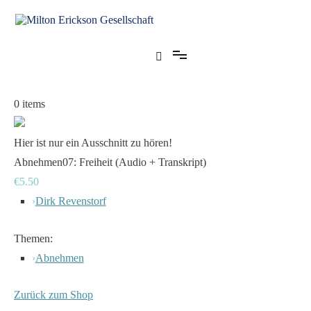
Zum
Inhalt
springen
für klinische Hypnose – Regionalstelle Tübingen
Milton Erickson Gesellschaft
0
items
Hier ist nur ein Ausschnitt zu hören!
Abnehmen07: Freiheit (Audio + Transkript)
€5.50
›
Dirk Revenstorf
Themen:
›
Abnehmen
Zurück zum Shop