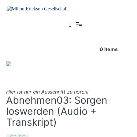
Zum
Inhalt
springen
für klinische Hypnose – Regionalstelle Tübingen
Milton Erickson Gesellschaft
0
items
Hier ist nur ein Ausschnitt zu hören!
Abnehmen03: Sorgen
loswerden (Audio +
Transkript)