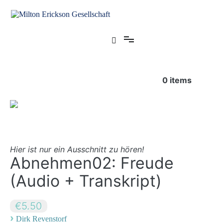
Zum
Inhalt
springen
für klinische Hypnose – Regionalstelle Tübingen
Milton Erickson Gesellschaft
0
items
Hier ist nur ein Ausschnitt zu hören!
Abnehmen02: Freude
(Audio + Transkript)
€5.50
›
Dirk Revenstorf